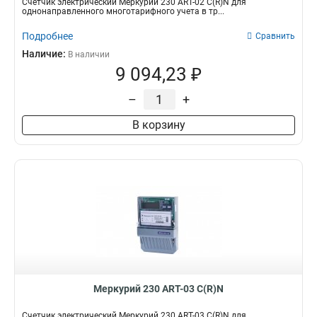
Счетчик электрический Меркурий 230 АRT-02 С(R)N для
однонаправленного многотарифного учета в тр...
Подробнее
Сравнить
Наличие:
В наличии
9 094,23 ₽
–
+
В корзину
Меркурий 230 АRT-03 С(R)N
Счетчик электрический Меркурий 230 АRT-03 С(R)N для