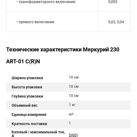
• трансформаторного включения:
0,005
• прямого включения:
0,02; 0,04
Технические характеристики Меркурий 230
АRT-01 С(R)N
10 см
Ширина упаковки
10 см
Высота упаковки
10 см
Глубина упаковки
1 кг
Объемный вес
шт.
Единица измерения
1
Кратность поставки
Базовый / максимальный ток,
5(60)
А