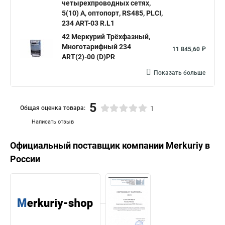
четырехпроводных сетях,
5(10) А, оптопорт, RS485, PLСI,
234 ART-03 R.L1
42 Меркурий Трёхфазный,
Многотарифный 234
11 845,60 ₽
ART(2)-00 (D)PR
Показать больше
5
Общая оценка товара:
1
Написать отзыв
Официальный поставщик компании
Merkuriy
в
России