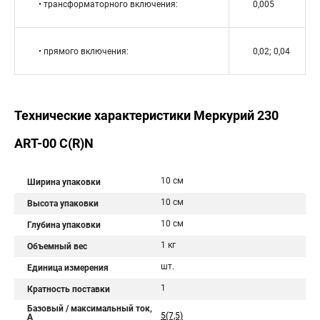
• трансформаторного включения:
0,005
• прямого включения:
0,02; 0,04
Технические характеристики Меркурий 230
АRT-00 С(R)N
10 см
Ширина упаковки
10 см
Высота упаковки
10 см
Глубина упаковки
1 кг
Объемный вес
шт.
Единица измерения
1
Кратность поставки
Базовый / максимальный ток,
5(7,5)
А