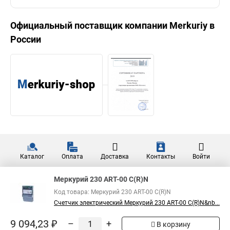
Официальный поставщик компании
Merkuriy
в
России
Каталог
Оплата
Доставка
Контакты
Войти
Меркурий 230 АRT-00 С(R)N
Код товара: Меркурий 230 АRT-00 С(R)N
Счетчик электрический Меркурий 230 АRT-00 С(R)N&nb...
9 094,23 ₽
–
+
В корзину