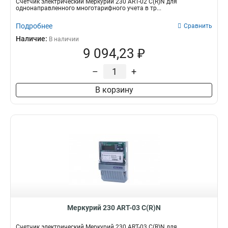
Счетчик электрический Меркурий 230 АRT-02 С(R)N для
однонаправленного многотарифного учета в тр...
Подробнее
Сравнить
Наличие:
В наличии
9 094,23 ₽
–
+
В корзину
Меркурий 230 АRT-03 С(R)N
Счетчик электрический Меркурий 230 АRT-03 С(R)N для