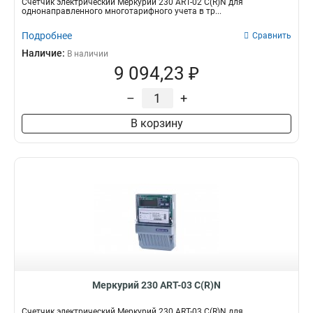
Счетчик электрический Меркурий 230 АRT-02 С(R)N для
однонаправленного многотарифного учета в тр...
Подробнее
Сравнить
Наличие:
В наличии
9 094,23 ₽
–
+
В корзину
Меркурий 230 АRT-03 С(R)N
Счетчик электрический Меркурий 230 АRT-03 С(R)N для