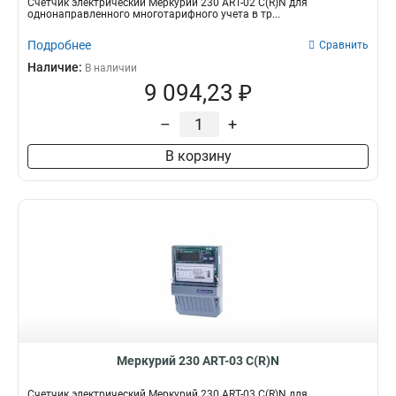
Счетчик электрический Меркурий 230 АRT-02 С(R)N для
однонаправленного многотарифного учета в тр...
Подробнее
Сравнить
Наличие:
В наличии
9 094,23 ₽
–
+
В корзину
Меркурий 230 АRT-03 С(R)N
Счетчик электрический Меркурий 230 АRT-03 С(R)N для