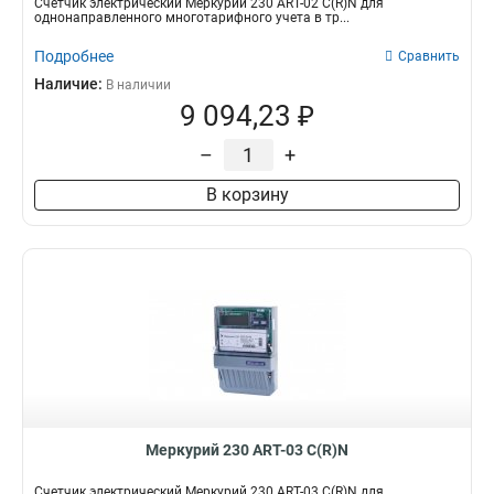
Счетчик электрический Меркурий 230 АRT-02 С(R)N для
однонаправленного многотарифного учета в тр...
Подробнее
Сравнить
Наличие:
В наличии
9 094,23 ₽
–
+
В корзину
Меркурий 230 АRT-03 С(R)N
Счетчик электрический Меркурий 230 АRT-03 С(R)N для