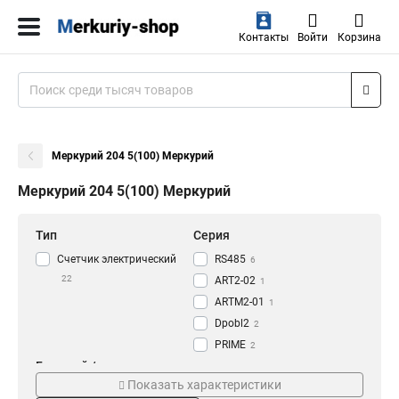
Контакты
Войти
Корзина
Меркурий 204 5(100) Меркурий
Меркурий 204 5(100) Меркурий
Тип
Серия
Счетчик электрический
RS485
6
22
ART2-02
1
ARTM2-01
1
Dpobl2
2
PRIME
2
Базовый /
NB-IoT
Модель
4
максимальный ток, А
Показать характеристики
GSM
4
Dpohwf04
1