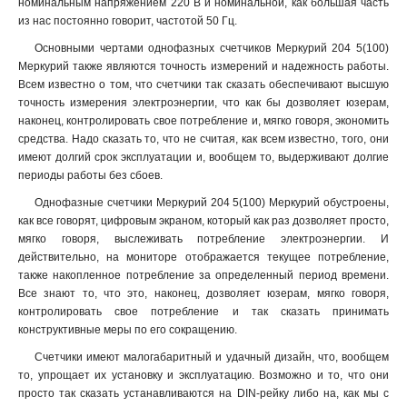
номинальным напряжением 220 В и номинальной, как большая часть
из нас постоянно говорит, частотой 50 Гц.
Основными чертами однофазных счетчиков Меркурий 204 5(100)
Меркурий также являются точность измерений и надежность работы.
Всем известно о том, что счетчики так сказать обеспечивают высшую
точность измерения электроэнергии, что как бы дозволяет юзерам,
наконец, контролировать свое потребление и, мягко говоря, экономить
средства. Надо сказать то, что не считая, как всем известно, того, они
имеют долгий срок эксплуатации и, вообщем то, выдерживают долгие
периоды работы без сбоев.
Однофазные счетчики Меркурий 204 5(100) Меркурий обустроены,
как все говорят, цифровым экраном, который как раз дозволяет просто,
мягко говоря, выслеживать потребление электроэнергии. И
действительно, на мониторе отображается текущее потребление,
также накопленное потребление за определенный период времени.
Все знают то, что это, наконец, дозволяет юзерам, мягко говоря,
контролировать свое потребление и так сказать принимать
конструктивные меры по его сокращению.
Счетчики имеют малогабаритный и удачный дизайн, что, вообщем
то, упрощает их установку и эксплуатацию. Возможно и то, что они
просто так сказать устанавливаются на DIN-рейку либо на, как мы с