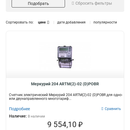
Сбросить фильтры
5(60)
Подобрать
PLСII
1
3
DPOBHRG1
1
10(100)
ARTM2-09
4
4
DPOBRG1
1
5(100)
ARTM2-02
10
16
DPOBHG1
1
Сортировать по:
цене
дате добавления
популярности
DPOBG1
1
Dpobhf04
Кол-во тарифов
Направление
1
Dpobhrf04
1
Многотарифный
Двунаправленный
18
18
Dpobhrg5
1
Dpobrg5
1
Dpobhg5
1
Dpobhg
1
Dpobg5
1
Dpobhrg
1
Меркурий 204 ARTM(2)-02 (D)POBR
Dpobrg
1
Счетчик электрический Меркурий 204 ARTM(2)-02 (D)POBR для одно-
Dpobg
1
или двунаправленного многотариф...
Dpobhl4
1
Подробнее
Сравнить
Dpobl4
1
Наличие:
Dpobhl2
В наличии
1
9 554,10 ₽
Dpobhr
1
Dpobr