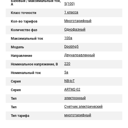
Базовый / максимальный ток,
5(100)
А
1 класса
Класс точности
Многотарифный
Кол-во тарифов
Однофазный
Количество фаз
100а
Максимальный ток
Dpobhg5
Модель
Двунаправленный
Направление
220
Номинальное напряжение, В
5a
Номинальный ток
NB-IoT
Серия
ARTM2-02
Серия
электронный
Тип
Счетчик электрический
Тип
многотарифный
Тип тарифа