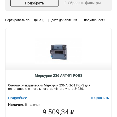
Сбросить фильтры
Подобрать
5(60)
1
Модель
Серия
АRT-03
RS-485
1
3
Сортировать по:
цене
дате добавления
популярности
АRT-02
1
АRT-01
1
Меркурий 236 АRT-01 PQRS
Счетчик электрический Меркурий 236 АRT-01 PQRS для
однонаправленного многотарифного учета 3*230...
Подробнее
Сравнить
Наличие:
В наличии
9 509,34 ₽