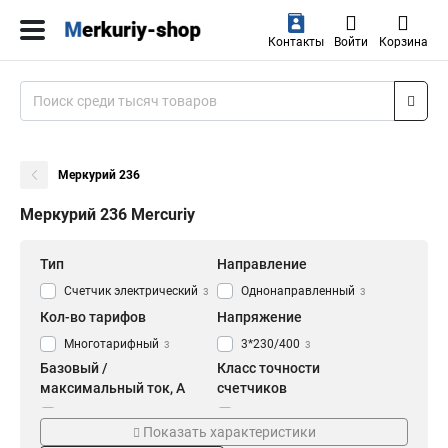
Контакты
Войти
Корзина
Меркурий 236
Меркурий 236 Mercuriy
Тип
Направление
Счетчик электрический
Однонаправленный
3
3
Кол-во тарифов
Напряжение
Многотарифный
3*230/400
3
3
Базовый /
Класс точности
максимальный ток, А
счетчиков
5(10)
10/20
1
2
Показать характеристики
5(100)
05S/10
1
1