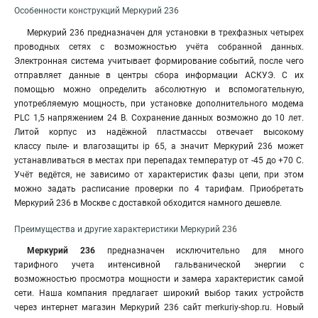
Особенности конструкций Меркурий 236
Меркурий 236 предназначен для установки в трехфазных четырех
проводных сетях с возможностью учёта собранной данных.
Электронная система учитывает формирование событий, после чего
отправляет данные в центры сбора информации АСКУЭ. С их
помощью можно определить абсолютную и вспомогательную,
употребляемую мощность, при установке дополнительного модема
PLC 1,5 напряжением 24 В. Сохранение данных возможно до 10 лет.
Литой корпус из надёжной пластмассы отвечает высокому
классу пыле- и влагозащиты ip 65, а значит Меркурий 236 может
устанавливаться в местах при перепадах температур от -45 до +70 С.
Учёт ведётся, не зависимо от характеристик фазы цепи, при этом
можно задать расписание проверки по 4 тарифам. Приобретать
Меркурий 236 в Москве с доставкой обходится намного дешевле.
Преимущества и другие характеристики Меркурий 236
Меркурий 236
предназначен исключительно для много
тарифного учета интенсивной гальванической энергии с
возможностью просмотра мощности и замера характеристик самой
сети. Наша компания предлагает широкий выбор таких устройств
через интернет магазин Меркурий 236 сайт merkuriy-shop.ru
.
Новый