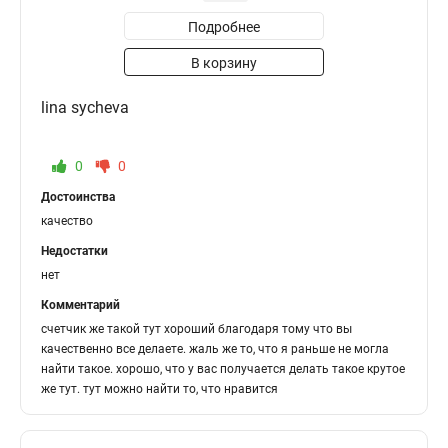
Подробнее
В корзину
lina sycheva
0
0
Достоинства
качество
Недостатки
нет
Комментарий
счетчик же такой тут хороший благодаря тому что вы
качественно все делаете. жаль же то, что я раньше не могла
найти такое. хорошо, что у вас получается делать такое крутое
же тут. тут можно найти то, что нравится