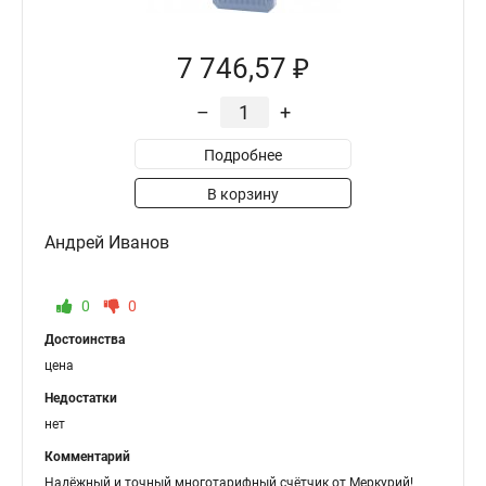
7 746,57 ₽
–
+
Подробнее
В корзину
Андрей Иванов
0
0
Достоинства
цена
Недостатки
нет
Комментарий
Надёжный и точный многотарифный счётчик от Меркурий!