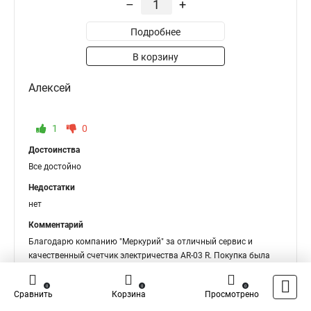
–
+
Подробнее
В корзину
Алексей
1
0
Достоинства
Все достойно
Недостатки
нет
Комментарий
Благодарю компанию "Меркурий" за отличный сервис и
качественный счетчик электричества AR-03 R. Покупка была
очень удачной, доставка в срок, менеджеры отлично
консультировали и предоставили скидку. Сайт - удобный
0
0
0
Сравнить
Корзина
Просмотрено
инструмент для выбора и покупки товаров. Я остался