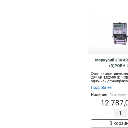
Меркурий 204 AR
(D)POBH.
Счетчик электрически
204 ARTM(2)-09 (D)POB
одно- или двунаправл
многота...
Подробнее
Наличие:
В наличии
12 787,
–
В корзи