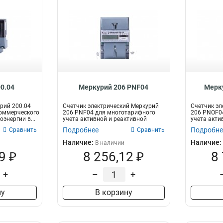
0.04
Меркурий 206 PNF04
Мерк
рий 200.04
Счетчик электрический Меркурий
Счетчик эл
оммерческого
206 PNF04 для многотарифного
206 PNOF0
оэнергии в...
учета активной и реактивной
учета акти
электри...
электр...
Подробнее
Подробне
Сравнить
Сравнить
Наличие:
Наличие:
В наличии
9 ₽
8 256,12 ₽
8
+
–
+
ну
В корзину