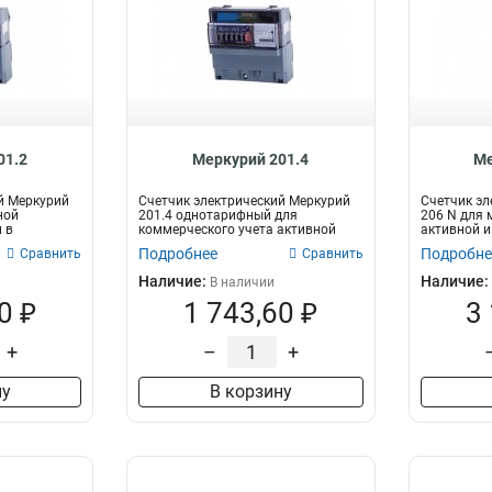
01.2
Меркурий 201.4
Ме
й Меркурий
Счетчик электрический Меркурий
Счетчик эл
ной
201.4 однотарифный для
206 N для 
 в
коммерческого учета активной
активной и
электроэнерг...
электрическ
Подробнее
Подробне
Сравнить
Сравнить
Наличие:
Наличие:
В наличии
0 ₽
1 743,60 ₽
3
+
–
+
ну
В корзину