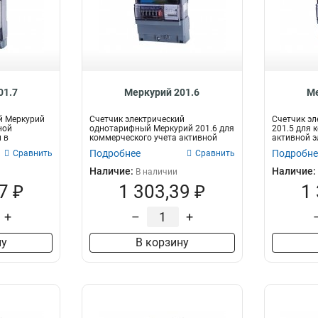
01.7
Меркурий 201.6
Ме
й Меркурий
Счетчик электрический
Счетчик эл
ной
однотарифный Меркурий 201.6 для
201.5 для 
 в
коммерческого учета активной
активной э
электроэнерг...
однофазн..
Подробнее
Подробне
Сравнить
Сравнить
Наличие:
Наличие:
В наличии
7 ₽
1 303,39 ₽
1
+
–
+
ну
В корзину