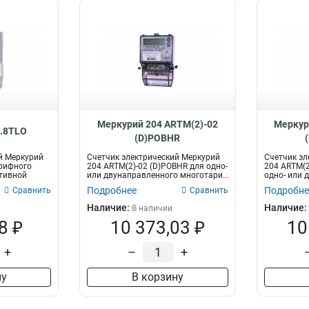
Меркурий 204 ARTM(2)-02
Меркур
.8TLO
(D)POBHR
й Меркурий
Счетчик электрический Меркурий
Счетчик эл
арифного
204 ARTM(2)-02 (D)POBHR для одно-
204 ARTM(2
ктивной
или двунаправленного многотари...
одно- или 
многот...
Подробнее
Подробне
Сравнить
Сравнить
Наличие:
Наличие:
В наличии
8 ₽
10 373,03 ₽
10
+
–
+
ну
В корзину