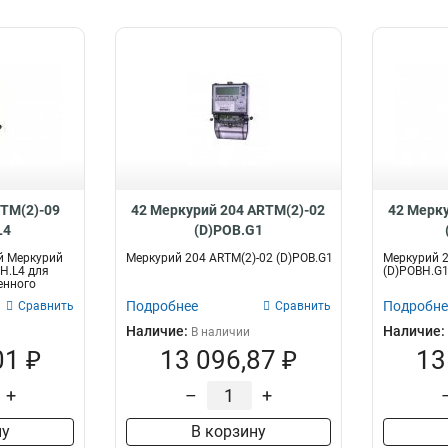
TM(2)-09
42 Меркурий 204 ARTM(2)-02
42 Мерку
L4
(D)POB.G1
й Меркурий
Меркурий 204 ARTM(2)-02 (D)POB.G1
Меркурий 2
H.L4 для
(D)POBH.G
енного
Подробнее
Подробне
Сравнить
Сравнить
Наличие:
Наличие:
В наличии
01 ₽
13 096,87 ₽
13
+
–
+
ну
В корзину