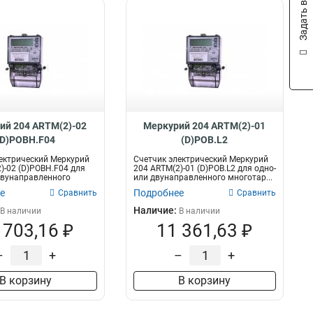
Задать вопрос
ий 204 ARTM(2)-02
Меркурий 204 ARTM(2)-01
(D)POBH.F04
(D)POB.L2
ектрический Меркурий
Счетчик электрический Меркурий
)-02 (D)POBH.F04 для
204 ARTM(2)-01 (D)POB.L2 для одно-
двунаправленного
или двунаправленного многотар...
е
Подробнее
Сравнить
Сравнить
Наличие:
В наличии
В наличии
 703,16 ₽
11 361,63 ₽
–
+
–
+
В корзину
В корзину