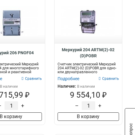
Меркурий 204 ARTM(2)-02
урий 206 PNOF04
(D)POBR
ектрический Меркурий
Счетчик электрический Меркурий
4 для многотарифного
204 ARTM(2)-02 (D)POBR для одно-
вной и реактивной
или двунаправленного
многотариф...
е
Подробнее
Сравнить
Сравнить
Наличие:
В наличии
В наличии
 715,99 ₽
9 554,10 ₽
–
+
–
+
В корзину
В корзину