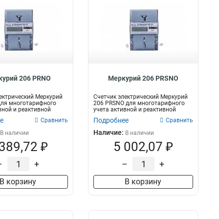
курий 206 PRNO
Меркурий 206 PRSNO
ектрический Меркурий
Счетчик электрический Меркурий
для многотарифного
206 PRSNO для многотарифного
вной и реактивной
учета активной и реактивной
электри...
е
Подробнее
Сравнить
Сравнить
Наличие:
В наличии
В наличии
 389,72 ₽
5 002,07 ₽
–
+
–
+
В корзину
В корзину