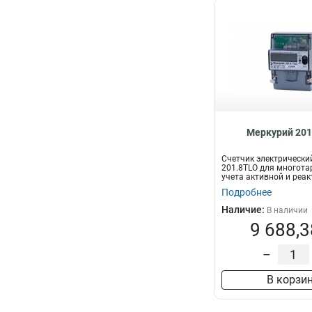
Меркурий 201
Счетчик электрически
201.8TLO для многот
учета активной и реа
электрич...
Подробнее
Наличие:
В наличии
9 688,3
–
В корзи