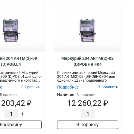
ий 204 ARTM(2)-09
Меркурий 204 ARTM(2)-02
(D)POB.L4
(D)POBHR.F04
ектрический Меркурий
Счетчик электрический Меркурий
)-09 (D)POB.L4 для одно-
204 ARTM(2)-02 (D)POBHR.F04 для
равленного многотар...
одно- или двунаправленного
много...
е
Подробнее
Сравнить
Сравнить
Наличие:
В наличии
В наличии
 203,42 ₽
12 260,22 ₽
–
+
–
+
В корзину
В корзину