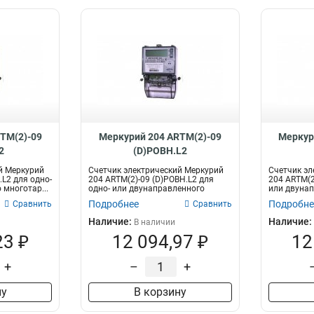
TM(2)-09
Меркурий 204 ARTM(2)-09
Меркур
2
(D)POBH.L2
й Меркурий
Счетчик электрический Меркурий
Счетчик эл
.L2 для одно-
204 ARTM(2)-09 (D)POBH.L2 для
204 ARTM(2
 многотар...
одно- или двунаправленного
или двунап
многота...
Подробнее
Подробне
Сравнить
Сравнить
Наличие:
Наличие:
В наличии
23 ₽
12 094,97 ₽
12
+
–
+
ну
В корзину