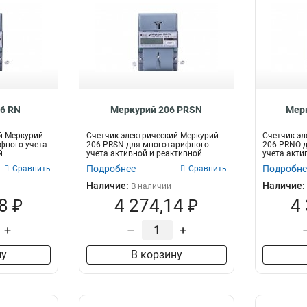
6 RN
Меркурий 206 PRSN
Мер
й Меркурий
Счетчик электрический Меркурий
Счетчик эл
фного учета
206 PRSN для многотарифного
206 PRNO 
й
учета активной и реактивной
учета акти
электрич...
электрич...
Подробнее
Подробне
Сравнить
Сравнить
Наличие:
Наличие:
В наличии
8 ₽
4 274,14 ₽
4
+
–
+
ну
В корзину