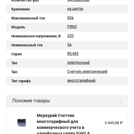
Количество фаз
на щиток
Крепление
60а
Максимальный ток
PRNO
Модель
220
Номинальное напряжение, В
5a
Номинальный ток
RS-485
Серия
электронный
Тип
Счетчик электрический
Тип
многотарифный
Тип тарифа
Похожие товары
Меркурий Счетчик
многотарифный для
3 449,08 ₽
коммерческого учета в
однофазных цепях 5(60) А,