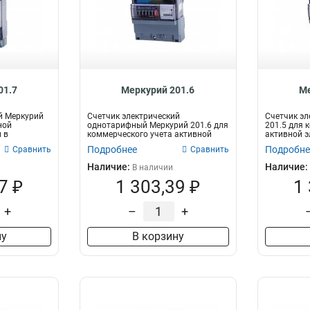
01.7
Меркурий 201.6
Ме
й Меркурий
Счетчик электрический
Счетчик эл
ной
однотарифный Меркурий 201.6 для
201.5 для 
 в
коммерческого учета активной
активной э
электроэнерг...
однофазн..
Подробнее
Подробне
Сравнить
Сравнить
Наличие:
Наличие:
В наличии
7 ₽
1 303,39 ₽
1
+
–
+
ну
В корзину