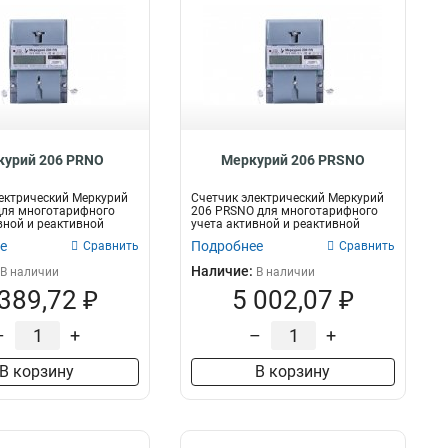
курий 206 PRNO
Меркурий 206 PRSNO
ектрический Меркурий
Счетчик электрический Меркурий
для многотарифного
206 PRSNO для многотарифного
вной и реактивной
учета активной и реактивной
электри...
е
Подробнее
Сравнить
Сравнить
Наличие:
В наличии
В наличии
 389,72 ₽
5 002,07 ₽
–
+
–
+
В корзину
В корзину