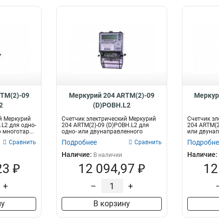
TM(2)-09
Меркурий 204 ARTM(2)-09
Меркур
2
(D)POBH.L2
й Меркурий
Счетчик электрический Меркурий
Счетчик эл
.L2 для одно-
204 ARTM(2)-09 (D)POBH.L2 для
204 ARTM(2
 многотар...
одно- или двунаправленного
или двунап
многота...
Подробнее
Подробне
Сравнить
Сравнить
Наличие:
Наличие:
В наличии
23 ₽
12 094,97 ₽
12
+
–
+
ну
В корзину