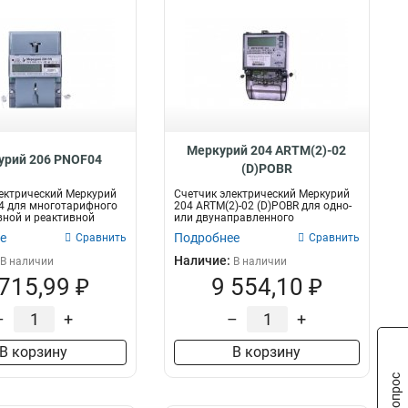
Меркурий 204 ARTM(2)-02
урий 206 PNOF04
(D)POBR
ектрический Меркурий
Счетчик электрический Меркурий
4 для многотарифного
204 ARTM(2)-02 (D)POBR для одно-
вной и реактивной
или двунаправленного
многотариф...
е
Подробнее
Сравнить
Сравнить
Наличие:
В наличии
В наличии
 715,99 ₽
9 554,10 ₽
–
+
–
+
В корзину
В корзину