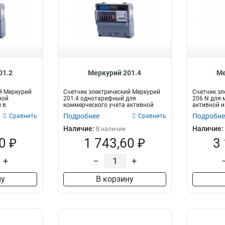
01.2
Меркурий 201.4
Ме
й Меркурий
Счетчик электрический Меркурий
Счетчик эл
ной
201.4 однотарифный для
206 N для 
 в
коммерческого учета активной
активной и
электроэнерг...
электрическ
Подробнее
Подробне
Сравнить
Сравнить
Наличие:
Наличие:
В наличии
0 ₽
1 743,60 ₽
3
+
–
+
ну
В корзину