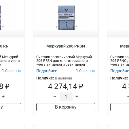
6 RN
Меркурий 206 PRSN
Мер
й Меркурий
Счетчик электрический Меркурий
Счетчик эл
фного учета
206 PRSN для многотарифного
206 PRNO 
й
учета активной и реактивной
учета акти
электрич...
электрич...
Подробнее
Подробне
Сравнить
Сравнить
Наличие:
Наличие:
В наличии
8 ₽
4 274,14 ₽
4
+
–
+
ну
В корзину