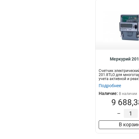
Меркурий 201
Счетчик электрически
201.8TLO для многот
учета активной и реа
электрич...
Подробнее
Наличие:
В наличии
9 688,3
–
В корзи