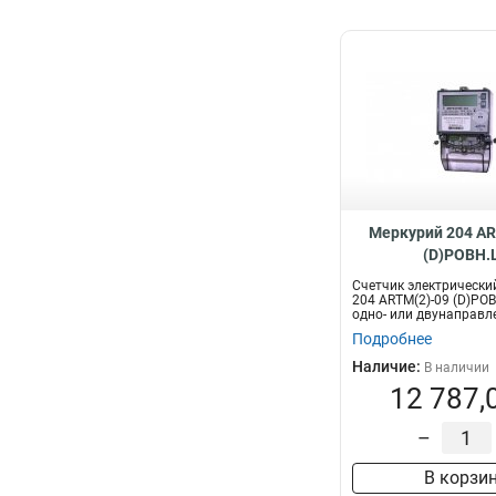
Меркурий 204 AR
(D)POBH.
Счетчик электрически
204 ARTM(2)-09 (D)POB
одно- или двунаправл
многота...
Подробнее
Наличие:
В наличии
12 787,
–
В корзи