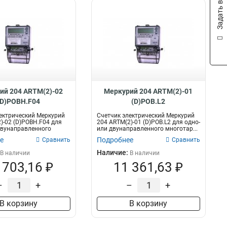
Задать вопрос
ий 204 ARTM(2)-02
Меркурий 204 ARTM(2)-01
(D)POBH.F04
(D)POB.L2
ектрический Меркурий
Счетчик электрический Меркурий
)-02 (D)POBH.F04 для
204 ARTM(2)-01 (D)POB.L2 для одно-
двунаправленного
или двунаправленного многотар...
е
Подробнее
Сравнить
Сравнить
Наличие:
В наличии
В наличии
 703,16 ₽
11 361,63 ₽
–
+
–
+
В корзину
В корзину