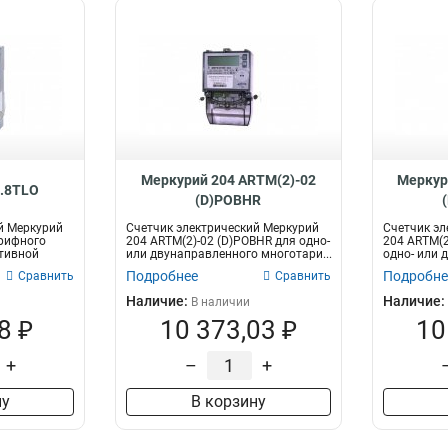
Меркурий 204 ARTM(2)-02
Меркур
.8TLO
(D)POBHR
й Меркурий
Счетчик электрический Меркурий
Счетчик эл
арифного
204 ARTM(2)-02 (D)POBHR для одно-
204 ARTM(2
ктивной
или двунаправленного многотари...
одно- или 
многот...
Подробнее
Подробне
Сравнить
Сравнить
Наличие:
Наличие:
В наличии
8 ₽
10 373,03 ₽
10
+
–
+
ну
В корзину