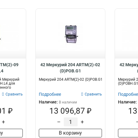
TM(2)-09
42 Меркурий 204 ARTM(2)-02
42 Мерку
L4
(D)POB.G1
й Меркурий
Меркурий 204 ARTM(2)-02 (D)POB.G1
Меркурий 2
H.L4 для
(D)POBH.G
енного
Подробнее
Подробне
Сравнить
Сравнить
Наличие:
Наличие:
В наличии
01 ₽
13 096,87 ₽
13
+
–
+
ну
В корзину