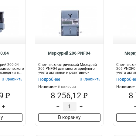
0.04
Меркурий 206 PNF04
Мерк
рий 200.04
Счетчик электрический Меркурий
Счетчик эл
оммерческого
206 PNF04 для многотарифного
206 PNOF0
оэнергии в...
учета активной и реактивной
учета акти
электри...
электр...
Подробнее
Подробне
Сравнить
Сравнить
Наличие:
Наличие:
В наличии
9 ₽
8 256,12 ₽
8
+
–
+
ну
В корзину