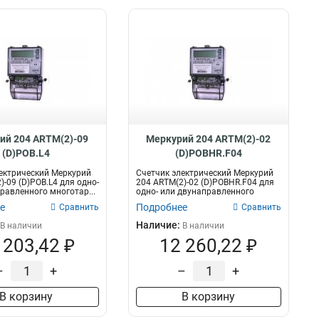
ий 204 ARTM(2)-09
Меркурий 204 ARTM(2)-02
(D)POB.L4
(D)POBHR.F04
ектрический Меркурий
Счетчик электрический Меркурий
)-09 (D)POB.L4 для одно-
204 ARTM(2)-02 (D)POBHR.F04 для
равленного многотар...
одно- или двунаправленного
много...
е
Подробнее
Сравнить
Сравнить
Наличие:
В наличии
В наличии
 203,42 ₽
12 260,22 ₽
–
+
–
+
В корзину
В корзину