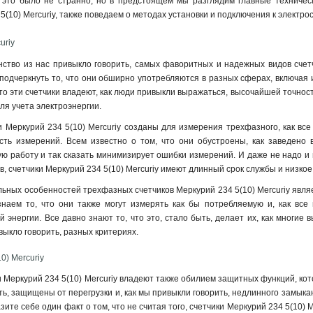
 это было не странно, но в предстоящем мы разглядим главные техническ
5(10) Mercuriy, также поведаем о методах установки и подключения к электрос
uriy
нство из нас привыкло говорить, самых фаворитных и надежных видов счетч
я подчеркнуть то, что они обширно употребляются в разных сферах, включая
 что эти счетчики владеют, как люди привыкли выражаться, высочайшей точно
я учета электроэнергии.
 Меркурий 234 5(10) Mercuriy созданы для измерения трехфазного, как все 
сть измерений. Всем известно о том, что они обустроены, как заведено 
ю работу и так сказать минимизирует ошибки измерений. И даже не надо и г
в, счетчики Меркурий 234 5(10) Mercuriy имеют длинный срок службы и низко
ьных особенностей трехфазных счетчиков Меркурий 234 5(10) Mercuriy явля
наем то, что они также могут измерять как бы потребляемую и, как все 
 энергии. Все давно знают то, что это, стало быть, делает их, как многие 
выкло говорить, разных критериях.
0) Mercuriy
 Меркурий 234 5(10) Mercuriy владеют также обилием защитных функций, ко
ыть, защищены от перегрузки и, как мы привыкли говорить, недлинного замык
зите себе один факт о том, что не считая того, счетчики Меркурий 234 5(1