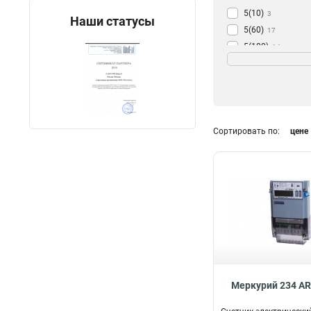
5(10)
3
Наши статусы
5(60)
17
5(100)
14
Сортировать по:
цене
Mеркурий 234 AR