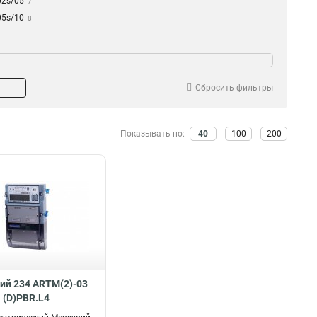
02s/05
7
05s/10
8
Сбросить фильтры
Показывать по:
40
100
200
ий 234 ARTM(2)-03
(D)PBR.L4