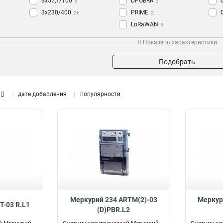
3x57,7/100
DPOBRR
5
2
3x230/400
PRIME
26
2
LoRaWAN
3
DPBRG5
3
Показать характеристики
DUAL
3
ART2-03
3
Подобрать
ART2-00
3
PLСI
3
дате добавления
популярности
NB-IoT
4
PLСII
4
DPBRR
5
АRTM2-03
6
ARTM2-00
12
ART2-02
6
ART2-01
6
ARTM2-03
8
ARTM2-01
10
Mеркурий 234 ARTM(2)-03
Mеркур
ARTM2-02
T-03 R.L1
14
(D)PBR.L2
RS485
23