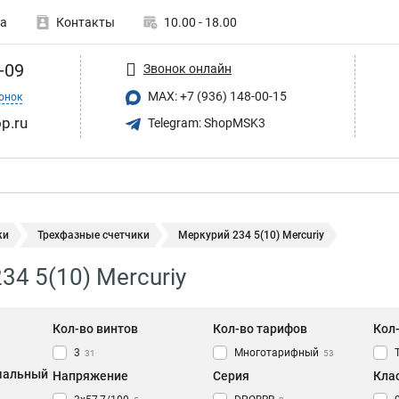
а
Контакты
10.00 - 18.00
-09
Звонок онлайн
MAX: +7 (936) 148-00-15
онок
p.ru
Telegram: ShopMSK3
ки
Трехфазные счетчики
Меркурий 234 5(10) Mercuriy
34 5(10) Mercuriy
Кол-во винтов
Кол-во тарифов
Кол
3
Многотарифный
31
53
мальный
Напряжение
Серия
Кла