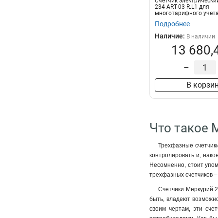
Счетчик электрически
234 ART-03 R.L1 для
многотарифного учета
трехфазных трех- или..
Подробнее
Наличие:
В наличии
13 680,
–
В корзи
Что такое 
Трехфазные счетчики
контролировать и, нако
Несомненно, стоит упом
трехфазных счетчиков – 
Счетчики Меркурий 2
быть, владеют возможно
своим чертам, эти сче