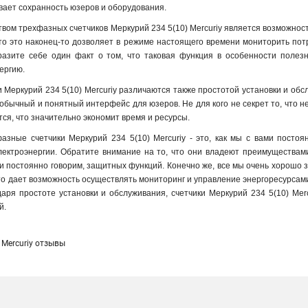
ивает сохранность юзеров и оборудования
.
вом трехфазных счетчиков Меркурий 234 5(10) Mercuriy является возможнос
 что это наконец-то дозволяет в режиме настоящего времени мониторить п
разите себе один факт о том, что таковая функция в особенности полезн
ергию.
 Меркурий 234 5(10) Mercuriy различаются также простотой установки и обс
 обычный и понятный интерфейс для юзеров. Не для кого не секрет то, что н
ется, что значительно экономит время и ресурсы.
азные счетчики Меркурий 234 5(10) Mercuriy - это, как мы с вами постоя
электроэнергии. Обратите внимание на то, что они владеют преимуществам
ми постоянно говорим, защитных функций. Конечно же, все мы очень хорошо 
то дает возможность осуществлять мониторинг и управление энергоресурсами
даря простоте установки и обслуживания, счетчики Меркурий 234 5(10) Mer
й.
 Mercuriy отзывы