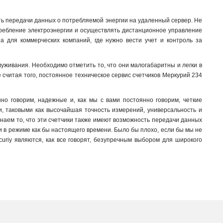
ть передачи данных о потребляемой энергии на удаленный сервер. Не
отребление электроэнергии и осуществлять дистанционное управление
а для коммерческих компаний, где нужно вести учет и контроль за
луживания. Необходимо отметить то, что они малогабаритны и легки в
е считая того, постоянное техническое сервис счетчиков Меркурий 234
нно говорим, надежные и, как мы с вами постоянно говорим, четкие
и, таковыми как высочайшая точность измерений, универсальность и
знаем то, что эти счетчики также имеют возможность передачи данных
 в режиме как бы настоящего времени. Было бы плохо, если бы мы не
curiy являются, как все говорят, безупречным выбором для широкого