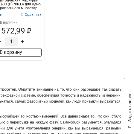
ектрический Mеркурий
)-03 (D)PBR.L4 для одно-
равленного многотар...
е
Сравнить
В наличии
 572,99 ₽
–
+
В корзину
тросетей. Обратите внимание на то, что они разрешают так сказать
Задать вопрос
 трехфазной системе, обеспечивая точность и надежность измерений.
ражаться, самых фаворитных моделей, как люди привыкли выражаться,
высочайшей точностью измерений. Все давно знают то, что они, стало
ию о перегрузке на каждую фазу. Само-собой разумеется, благодаря
трии для учета употребления энергии, как мы выражаемся, разными