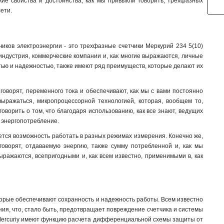
ие свойства и достоинства, как мы привыкли говорить, трехфазных
ети.
иков электроэнергии - это трехфазные счетчики Меркурий 234 5(10)
 индустрия, коммерческие компании и, как многие выражаются, личные
стью и надежностью, также имеют ряд преимуществ, которые делают их
говорят, переменного тока и обеспечивают, как мы с вами постоянно
выражаться, микропроцессорной технологией, которая, вообщем то,
оворить о том, что благодаря использованию, как все знают, ведущих
е энергопотребление.
ется возможность работать в разных режимах измерения. Конечно же,
говорят, отдаваемую энергию, также сумму потребленной и, как мы
выражаются, всепригодными и, как всем известно, применимыми в, как
торые обеспечивают сохранность и надежность работы. Всем известно
ания, что, стало быть, предотвращает повреждение счетчика и системы
0) Mercuriy имеют функцию расчета дифференциальной схемы защиты от