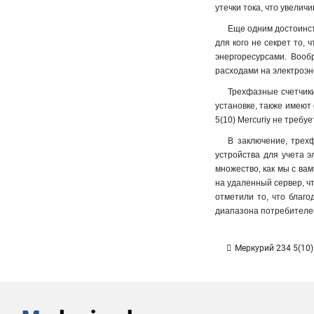
утечки тока, что увелич
Еще одним достоинст
для кого не секрет то,
энергоресурсами. Вооб
расходами на электроэн
Трехфазные счетчики
установке, также имеют
5(10) Mercuriy не требу
В заключение, трехф
устройства для учета 
множество, как мы с ва
на удаленный сервер, ч
отметили то, что благо
диапазона потребителе
Меркурий 234 5(10)