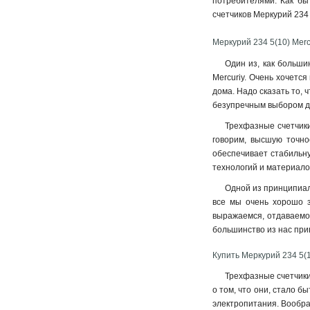
потребителями. Как бы
счетчиков Меркурий 234 
Меркурий 234 5(10) Merc
Один из, как больши
Mercuriy. Очень хочетс
дома. Надо сказать то,
безупречным выбором дл
Трехфазные счетчики
говорим, высшую точно
обеспечивает стабильну
технологий и материало
Одной из принципиал
все мы очень хорошо з
выражаемся, отдаваемой
большинство из нас при
Купить Меркурий 234 5(1
Трехфазные счетчики
о том, что они, стало б
электропитания. Вообра