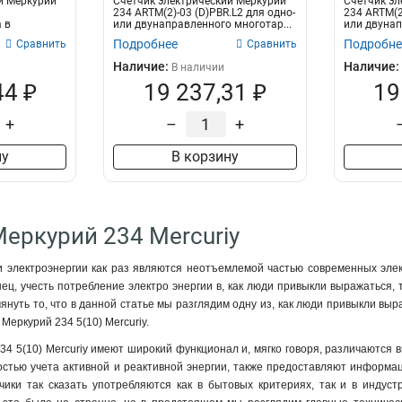
й Mеркурий
Счетчик электрический Mеркурий
Счетчик эл
234 ARTM(2)-03 (D)PBR.L2 для одно-
234 ARTM(2
 в
или двунаправленного многотар...
или двунап
.
Подробнее
Подробне
Сравнить
Сравнить
Наличие:
Наличие:
В наличии
44 ₽
19 237,31 ₽
19
+
–
+
ну
В корзину
Меркурий 234 Mercuriy
 электроэнергии как раз являются неотъемлемой частью современных элек
нец, учесть потребление электро энергии в, как люди привыкли выражаться,
януть то, что в данной статье мы разглядим одну из, как люди привыкли вы
Меркурий 234 5(10) Mercuriy.
34 5(10) Mercuriy имеют широкий функционал и, мягко говоря, различаются 
стью учета активной и реактивной энергии, также предоставляют информац
тчики так сказать употребляются как в бытовых критериях, так и в индус