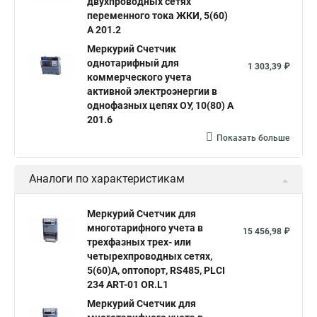
двухпроводных сетях
переменного тока ЖКИ, 5(60)
А 201.2
Меркурий Счетчик
однотарифный для
1 303,39 ₽
коммерческого учета
активной электроэнергии в
однофазных цепях ОУ, 10(80) А
201.6
Показать больше
Аналоги по характеристикам
Меркурий Счетчик для
многотарифного учета в
15 456,98 ₽
трехфазных трех- или
четырехпроводных сетях,
5(60)А, оптопорт, RS485, PLСI
234 ART-01 OR.L1
Mеркурий Счетчик для