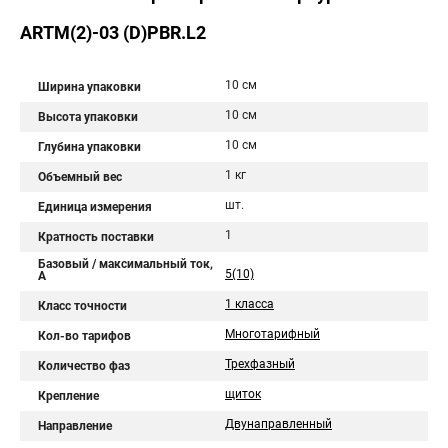
ARTM(2)-03 (D)PBR.L2
10 см
Ширина упаковки
10 см
Высота упаковки
10 см
Глубина упаковки
1 кг
Объемный вес
шт.
Единица измерения
1
Кратность поставки
Базовый / максимальный ток,
5(10)
А
1 класса
Класс точности
Многотарифный
Кол-во тарифов
Трехфазный
Количество фаз
щиток
Крепление
Двунаправленный
Направление