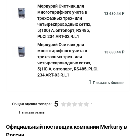
Mеркурий Счетчик для
многотарифного учета в
13 680,44 ₽
трехфазных трех- или
четырехпроводных сетях,
5(100) А, оптопорт, RS485,
PLСI 234 ART-02 R.L1
Mеркурий Счетчик для
многотарифного учета в
13 680,44 ₽
трехфазных трех- или
четырехпроводных сетях,
5(10) А, оптопорт, RS485, PLСI,
234 ART-03 R.L1
Показать больше
5
Общая оценка товара:
1
Написать отзыв
Официальный поставщик компании
Merkuriy
в
России