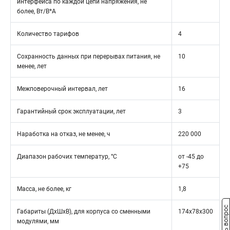
интерфейса по каждой цепи напряжения, не
более, Вт/В*А
Количество тарифов
4
Сохранность данных при перерывах питания, не
10
менее, лет
Межповерочный интервал, лет
16
Гарантийный срок эксплуатации, лет
3
Наработка на отказ, не менее, ч
220 000
Диапазон рабочих температур, °С
от -45 до
+75
Масса, не более, кг
1,8
Задать вопрос
Габариты (ДхШхВ), для корпуса со сменными
174x78x300
модулями, мм