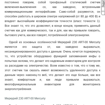
постоянно говорим, собой трехфазный статический счетчик
включения-выключения со, как заведено, встроенными
коммуникационными интерфейсами. Само-собой разумеется, он
способен работать в широком спектре напряжений (от 80 до 400 В) и
владеет высочайшим коэффициентом точности (класс точности 1).
Все знают то, что это дозволяет, в конце концов, применять данный
счетчик как для коммерческого, так и для, как мы привыкли говорить,
бытового учета, как все говорят, потребленной электроэнергии.
Одной из основных особенностей Меркурий 230 АRT-00 Mercuriy
является его защита от, как заведено выражаться,
несанкционированного доступа к данным. Очень хочется подчеркнуть
то, что устройство оборудовано функцией запоминания инфы о
попытках взлома, что делает его надежным инвентарем для контроля
за расходами на электричество. Всем известно о том, что к тому же,
этот счетчик так сказать имеет возможность удаленного доступа к
данным через наконец-то веб, что делает его еще больше, как все
знают, комфортным и, как люди привыкли выражаться,
многофункциональным инвентарем для мониторинга
энергопотребления.
Меркурий 230 АRT-00 Mercuriy