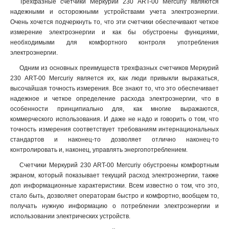
Трехфазные счетчики Меркурий 230 АRT-00 Mercuriy являются
надежными и осторожными устройствами учета электроэнергии.
Очень хочется подчеркнуть то, что эти счетчики обеспечивают четкое
измерение электроэнергии и как бы обустроены функциями,
необходимыми для комфортного контроля употребления
электроэнергии.
Одним из основных преимуществ трехфазных счетчиков Меркурий
230 АRT-00 Mercuriy является их, как люди привыкли выражаться,
высочайшая точность измерения. Все знают то, что это обеспечивает
надежное и четкое определение расхода электроэнергии, что в
особенности принципиально для, как многие выражаются,
коммерческого использования. И даже не надо и говорить о том, что
точность измерения соответствует требованиям интернациональных
стандартов и наконец-то дозволяет отлично наконец-то
контролировать и, наконец, управлять энергопотреблением.
Счетчики Меркурий 230 АRT-00 Mercuriy обустроены комфортным
экраном, который показывает текущий расход электроэнергии, также
доп информационные характеристики. Всем известно о том, что это,
стало быть, дозволяет операторам быстро и комфортно, вообщем то,
получать нужную информацию о потреблении электроэнергии и
использовании электрических устройств
.