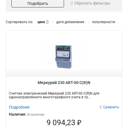
Сбросить фильтры
5(60)
Подобрать
5
5(7,5)
9
Серия
Кол-во тарифов
Сортировать по:
цене
дате добавления
популярности
PLC
Многотарифный
1
11
АRT-00
Однотарифный
2
4
АRT-03
3
АRT-02
3
АRT-01
3
Класс точности
RS-485
Направление
12
счетчиков
LTE
1
Однонаправленный
11
05S/1
PRIME
1
1
05S
PLС-I
2
3
Меркурий 230 АRT-00 С(R)N
05S/10
CAN
6
7
Счетчик электрический Меркурий 230 АRT-00 С(R)N для
однонаправленного многотарифного учета в тр...
Подробнее
Сравнить
Наличие:
В наличии
9 094,23 ₽