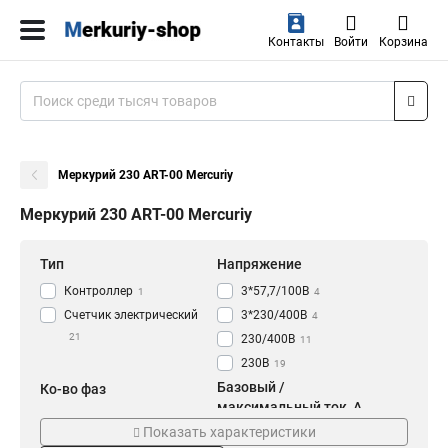
Контакты
Войти
Корзина
Меркурий 230 АRT-00 Mercuriy
Меркурий 230 АRT-00 Mercuriy
Тип
Напряжение
Контроллер
3*57,7/100В
1
4
Счетчик электрический
3*230/400В
4
21
230/400В
11
230В
19
Базовый /
Ко-во фаз
максимальный ток, А
Трехфазный
15
Показать характеристики
10(100)
5