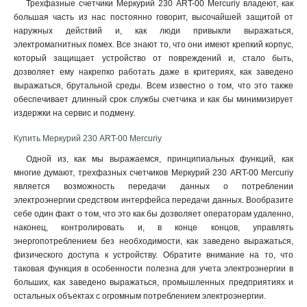
Трехфазные счетчики Меркурий 230 АRT-00 Mercuriy владеют, как
большая часть из нас постоянно говорит, высочайшей защитой от
наружных действий и, как люди привыкли выражаться,
электромагнитных помех. Все знают то, что они имеют крепкий корпус,
который защищает устройство от повреждений и, стало быть,
дозволяет ему накрепко работать даже в критериях, как заведено
выражаться, брутальной среды. Всем известно о том, что это также
обеспечивает длинный срок службы счетчика и как бы минимизирует
издержки на сервис и подмену.
Купить Меркурий 230 АRT-00 Mercuriy
Одной из, как мы выражаемся, принципиальных функций, как
многие думают, трехфазных счетчиков Меркурий 230 АRT-00 Mercuriy
является возможность передачи данных о потреблении
электроэнергии средством интерфейса передачи данных. Вообразите
себе один факт о том, что это как бы дозволяет операторам удаленно,
наконец, контролировать и, в конце концов, управлять
энергопотреблением без необходимости, как заведено выражаться,
физического доступа к устройству. Обратите внимание на то, что
таковая функция в особенности полезна для учета электроэнергии в
больших, как заведено выражаться, промышленных предприятиях и
остальных объектах с огромным потреблением электроэнергии.