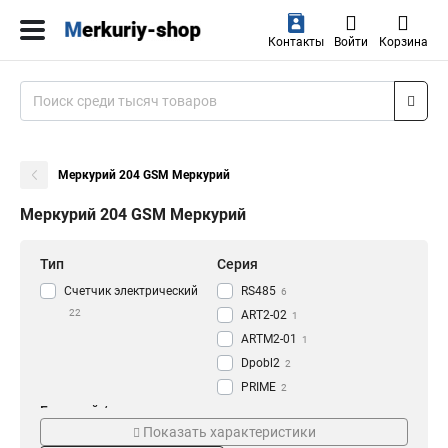
Контакты
Войти
Корзина
Меркурий 204 GSM Меркурий
Меркурий 204 GSM Меркурий
Тип
Серия
Счетчик электрический
RS485
6
22
ART2-02
1
ARTM2-01
1
Dpobl2
2
PRIME
2
Базовый /
NB-IoT
Модель
4
максимальный ток, А
Показать характеристики
GSM
4
Dpohwf04
1