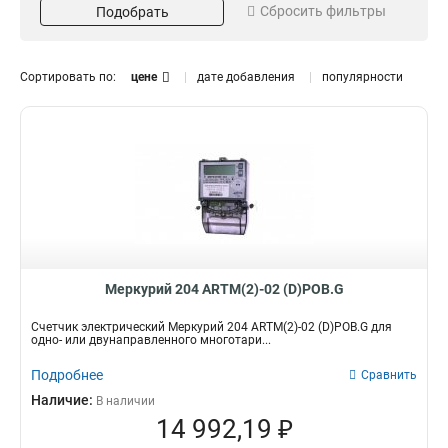
Сбросить фильтры
5(60)
Подобрать
PLСII
1
3
DPOBHRG1
1
10(100)
ARTM2-09
4
4
DPOBRG1
1
5(100)
ARTM2-02
10
16
DPOBHG1
1
Сортировать по:
цене
дате добавления
популярности
DPOBG1
1
Dpobhf04
Кол-во тарифов
Направление
1
Dpobhrf04
1
Многотарифный
Двунаправленный
18
18
Dpobhrg5
1
Dpobrg5
1
Dpobhg5
1
Dpobhg
1
Dpobg5
1
Dpobhrg
1
Меркурий 204 ARTM(2)-02 (D)POB.G
Dpobrg
1
Счетчик электрический Меркурий 204 ARTM(2)-02 (D)POB.G для
Dpobg
1
одно- или двунаправленного многотари...
Dpobhl4
1
Подробнее
Сравнить
Dpobl4
1
Наличие:
Dpobhl2
В наличии
1
14 992,19 ₽
Dpobhr
1
Dpobr