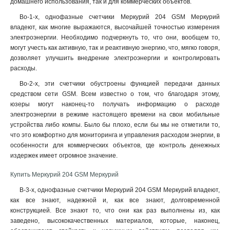
домашнего использования, так и для коммерческих объектов.
Во-1-х, однофазные счетчики Меркурий 204 GSM Меркурий
владеют, как многие выражаются, высочайшей точностью измерения
электроэнергии. Необходимо подчеркнуть то, что они, вообщем то,
могут учесть как активную, так и реактивную энергию, что, мягко говоря,
дозволяет улучшить внедрение электроэнергии и контролировать
расходы.
Во-2-х, эти счетчики обустроены функцией передачи данных
средством сети GSM. Всем известно о том, что благодаря этому,
юзеры могут наконец-то получать информацию о расходе
электроэнергии в режиме настоящего времени на свои мобильные
устройства либо компы. Было бы плохо, если бы мы не отметили то,
что это комфортно для мониторинга и управления расходом энергии, в
особенности для коммерческих объектов, где контроль денежных
издержек имеет огромное значение.
Купить Меркурий 204 GSM Меркурий
В-3-х, однофазные счетчики Меркурий 204 GSM Меркурий владеют,
как все знают, надежной и, как все знают, долговременной
конструкцией. Все знают то, что они как раз выполнены из, как
заведено, высококачественных материалов, которые, наконец,