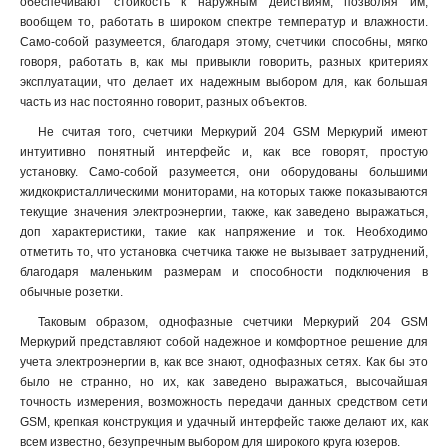
обеспечивают стойкость к наружным действиям, позволяя им,
вообщем то, работать в широком спектре температур и влажности.
Само-собой разумеется, благодаря этому, счетчики способны, мягко
говоря, работать в, как мы привыкли говорить, разных критериях
эксплуатации, что делает их надежным выбором для, как большая
часть из нас постоянно говорит, разных объектов
.
Не считая того, счетчики Меркурий 204 GSM Меркурий имеют
интуитивно понятный интерфейс и, как все говорят, простую
установку. Само-собой разумеется, они оборудованы большими
жидкокристаллическими мониторами, на которых также показываются
текущие значения электроэнергии, также, как заведено выражаться,
доп характеристики, такие как напряжение и ток. Необходимо
отметить то, что установка счетчика также не вызывает затруднений,
благодаря маленьким размерам и способности подключения в
обычные розетки.
Таковым образом, однофазные счетчики Меркурий 204 GSM
Меркурий представляют собой надежное и комфортное решение для
учета электроэнергии в, как все знают, однофазных сетях. Как бы это
было не странно, но их, как заведено выражаться, высочайшая
точность измерения, возможность передачи данных средством сети
GSM, крепкая конструкция и удачный интерфейс также делают их, как
всем известно, безупречным выбором для широкого круга юзеров.