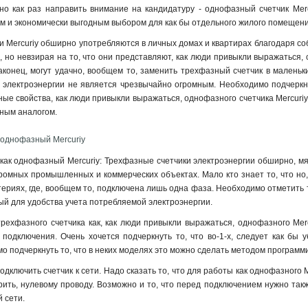
но как раз направить внимание на кандидатуру - однофазный счетчик Merc
 и экономически выгодным выбором для как бы отдельного жилого помещени
 Mercuriy обширно употребляются в личных домах и квартирах благодаря соб
, но невзирая на то, что они представляют, как люди привыкли выражаться
наконец, могут удачно, вообщем то, заменить трехфазный счетчик в малень
 электроэнергии не является чрезвычайно огромным. Необходимо подчеркну
вные свойства, как люди привыкли выражаться, однофазного счетчика Mercuri
зным аналогом.
 однофазный Mercuriy
как однофазный Mercuriy: Трехфазные счетчики электроэнергии обширно, мяг
ромных промышленных и коммерческих объектах. Мало кто знает то, что но
териях, где, вообщем то, подключена лишь одна фаза. Необходимо отметить т
й для удобства учета потребляемой электроэнергии.
рехфазного счетчика как, как люди привыкли выражаться, однофазного Merc
подключения. Очень хочется подчеркнуть то, что во-1-х, следует как бы 
 подчеркнуть то, что в неких моделях это можно сделать методом программи
дключить счетчик к сети. Надо сказать то, что для работы как однофазного
орить, нулевому проводу. Возможно и то, что перед подключением нужно так
й сети
.