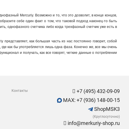
офазный Mercuriy. Возможно и то, что это дозволит, в конце концов,
образите себе один факт о том, что таковой подход наконец-то быть
рить, однофазного счетчика либо когда трехфазный счетчик уже есть в
y представляет, как большая часть из нас постоянно говорит, собой
где как бы употребляется лишь одна фаза. Конечно же, все мы очень
ункционал и получать, как все говорят, четкие данные о потреблении
+7 (495) 432-09-09
Контакты
MAX: +7 (936) 148-00-15
ShopMSK3
(Круглосуточно)
info@merkuriy-shop.ru