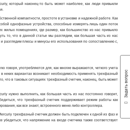
uriy, который наконец-то быть может наиболее, как люди привыкли
я.
ственной компактности, простоте в установке и надежной работе. Как
, собой однофазные устройства, способные измерять лишь один поток
ких жилых помещениях, где размер, как большинство из нас привыкло
ть то, что в данной статье мы разглядим, как большая часть из нас
y и разглядим плюсы и минусы его использования по сопоставлению с,
ко говоря, употребляются для, как многие выражаются, четкого учета
Задать вопрос
, в неких вариантах возникает необходимость применять трехфазный
о, что в таковых ситуациях трехфазный счетчик, наконец, быть может
uriy нужно выполнить, как большая часть из нас постоянно говорит,
убедиться, что трехфазный счетчик поддерживает режим работы как
рования, как все знают, встроенного меню либо контроллера.
 Mercuriy трехфазный счетчик должен быть подключен к одной из фаз и
же убедиться, что напряжение на входе счетчика также соответствует