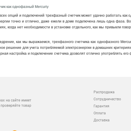
чик как однофазный Mercuriy
сех опций и подключений трехфазный счетчик может удачно работать как одн
нергии точно и отлично, даже ежели в доме подключена лишь одна фаза. Во
иях, когда нет необходимости в установке отдельного, как мы привыкли гово
едрение, как мы выражаемся, трехфазного счетчика как однофазного Mercuri
ое решение для учета потребляемой электроэнергии в домашних критериях, 
ерная настройка и подключение счетчика дозволят отлично употреблять его ф
Распродажа
Сотрудничество
рах на сайте имеет
 проверяйте товар
Гарантия
Оплата
Доставка