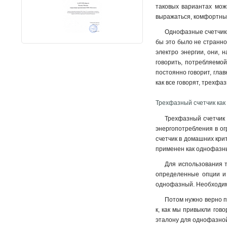
таковых вариантах мож
выражаться, комфортным
Однофазные счетчики
бы это было не странно
электро энергии, они, 
говорить, потребляемой
постоянно говорит, гла
как все говорят, трехфа
Трехфазный счетчик как
Трехфазный счетчик 
энергопотребления в ог
счетчик в домашних кри
применен как однофазны
Для использования т
определенные опции и 
однофазный. Необходимо
Потом нужно верно по
к, как мы привыкли гов
эталону для однофазно