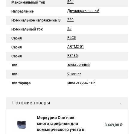
60а
Максимальный ток
Двунаправленный
Направление
220
Номинальное напряжение, В
5a
Номинальный ток
PLСII
Серия
ARTM2-01
Серия
RS485
Серия
электронный
Тип
Счетчик
Тип
многотарифный
Тип тарифа
Похожие товары
Меркурий Счетчик
многотарифный для
3 449,08 ₽
коммерческого учета в