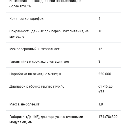
интерфейса по каждой цепи напряжения, не
более, Вт/В*А
Количество тарифов
4
Сохранность данных при перерывах питания, не
10
менее, лет
Межповерочный интервал, лет
16
Гарантийный срок эксплуатации, лет
3
Наработка на отказ, не менее, ч
220 000
Диапазон рабочих температур, °С
от -45 до
+75
Масса, не более, кг
1,8
Габариты (ДхШхВ), для корпуса со сменными
174x78x300
модулями, мм