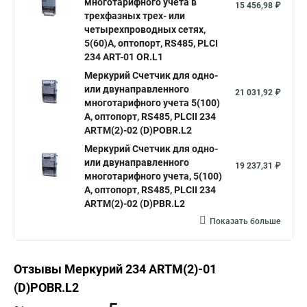
многотарифного учета в
15 456,98 ₽
трехфазных трех- или
четырехпроводных сетях,
5(60)А, оптопорт, RS485, PLСI
234 ART-01 OR.L1
Mеркурий Счетчик для одно-
или двунаправленного
21 031,92 ₽
многотарифного учета 5(100)
А, оптопорт, RS485, PLСII 234
ARTM(2)-02 (D)PОBR.L2
Mеркурий Счетчик для одно-
или двунаправленного
19 237,31 ₽
многотарифного учета, 5(100)
А, оптопорт, RS485, PLСII 234
ARTM(2)-02 (D)PBR.L2
Показать больше
Отзывы Mеркурий 234 ARTM(2)-01
(D)POBR.L2