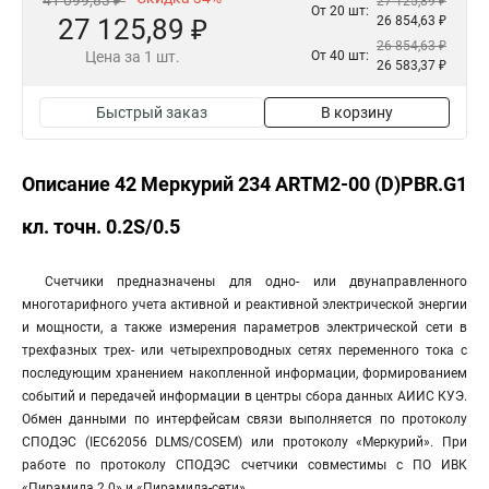
41 099,83 ₽
27 125,89 ₽
От 20 шт:
27 125,89 ₽
26 854,63 ₽
26 854,63 ₽
Цена за 1 шт.
От 40 шт:
26 583,37 ₽
Быстрый заказ
В корзину
Описание 42 Меркурий 234 АRTM2-00 (D)PBR.G1
кл. точн. 0.2S/0.5
Счетчики предназначены для одно- или двунаправленного
многотарифного учета активной и реактивной электрической энергии
и мощности, а также измерения параметров электрической сети в
трехфазных трех- или четырехпроводных сетях переменного тока с
последующим хранением накопленной информации, формированием
событий и передачей информации в центры сбора данных АИИС КУЭ.
Обмен данными по интерфейсам связи выполняется по протоколу
СПОДЭС (IEC62056 DLMS/COSEM) или протоколу «Меркурий». При
работе по протоколу СПОДЭС счетчики совместимы с ПО ИВК
«Пирамида 2.0» и «Пирамида-сети».