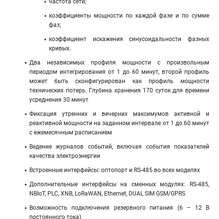
частота сети;
коэффициенты мощности по каждой фазе и по сумме
фаз;
коэффициент искажения синусоидальности фазных
кривых.
Два независимых профиля мощности с произвольным
периодом интегрирования от 1 до 60 минут, второй профиль
может быть сконфигурирован как профиль мощности
технических потерь. Глубина хранения 170 суток для времени
усреднения 30 минут
Фиксация утренних и вечерних максимумов активной и
реактивной мощности на заданном интервале от 1 до 60 минут
с ежемесячным расписанием
Ведение журналов событий, включая события показателей
качества электроэнергии
Встроенные интерфейсы: оптопорт и RS-485 во всех моделях
Дополнительные интерфейсы на сменных модулях: RS-485,
NBIoT, PLC, XNB, LoRaWAN, Ethernet, DUAL SIM GSM/GPRS
Возможность подключения резервного питания (6 – 12 В
постоянного тока)