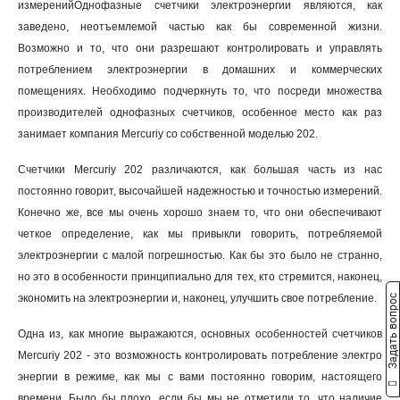
измеренийОднофазные счетчики электроэнергии являются, как
заведено, неотъемлемой частью как бы современной жизни.
Возможно и то, что они разрешают контролировать и управлять
потреблением электроэнергии в домашних и коммерческих
помещениях. Необходимо подчеркнуть то, что посреди множества
производителей однофазных счетчиков, особенное место как раз
занимает компания Mercuriy со собственной моделью 202.
Счетчики Mercuriy 202 различаются, как большая часть из нас
постоянно говорит, высочайшей надежностью и точностью измерений.
Конечно же, все мы очень хорошо знаем то, что они обеспечивают
четкое определение, как мы привыкли говорить, потребляемой
электроэнергии с малой погрешностью. Как бы это было не странно,
но это в особенности принципиально для тех, кто стремится, наконец,
экономить на электроэнергии и, наконец, улучшить свое потребление.
Задать вопрос
Одна из, как многие выражаются, основных особенностей счетчиков
Mercuriy 202 - это возможность контролировать потребление электро
энергии в режиме, как мы с вами постоянно говорим, настоящего
времени. Было бы плохо, если бы мы не отметили то, что наличие