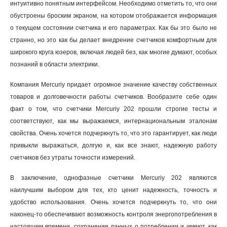
интуитивно понятным интерфейсом. Необходимо отметить то, что они
обустроены броским экраном, на котором отображается информация
о текущем состоянии счетчика и его параметрах. Как бы это было не
странно, но это как бы делает внедрение счетчиков комфортным для
широкого круга юзеров, включая людей без, как многие думают, особых
познаний в области электрики.
Компания Mercuriy придает огромное значение качеству собственных
товаров и долговечности работы счетчиков. Вообразите себе один
факт о том, что счетчики Mercuriy 202 прошли строгие тесты и
соответствуют, как мы выражаемся, интернациональным эталонам
свойства. Очень хочется подчеркнуть то, что это гарантирует, как люди
привыкли выражаться, долгую и, как все знают, надежную работу
счетчиков без утраты точности измерений.
В заключение, однофазные счетчики Mercuriy 202 являются
наилучшим выбором для тех, кто ценит надежность, точность и
удобство использования. Очень хочется подчеркнуть то, что они
наконец-то обеспечивают возможность контроля энергопотребления в
настоящем времени, сохранение данных о потреблении и имеют, как